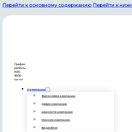
Перейти к основному содержанию
Перейти к ниж
АНО «Матери Республики Баш
График
работы:
9:00-
18:00
пн-пт
О компании
Философия компании
Девиз компании
Ценности компании
Миссия компании
Видеоблог