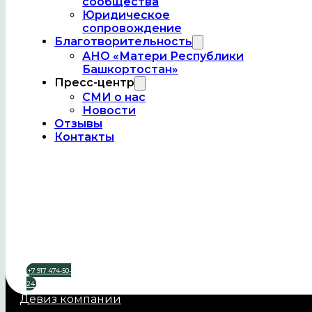
сообщества
Юридическое
сопровождение
Благотворительность
АНО «Матери Республики
ООО «Гемера» — ва
Башкортостан»
Пресс-центр
СМИ о нас
Новости
Отзывы
Контакты
О компании
+7 917 474-50-
Философия компании
24
Девиз компании