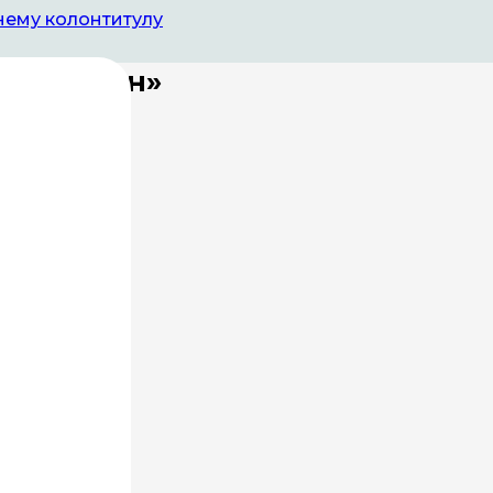
нему колонтитулу
кортостан»