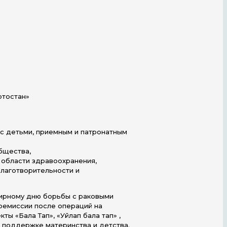
ртостан»
с детьми, приемным и патронатным
бщества,
 области здравоохранения,
благотворительности и
мирному дню борьбы с раковыми
ремиссии после операций на
ы «Бала Тап», «Уйлап бала тап» ,
 поддержке материнства и детства.