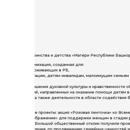
поддержке материнства и детства «Матери Республики Башко
ественная организация, созданная для:
й и родителей, проживающих в РБ,
ю жизненную ситуацию, детям-инвалидам, малоимущим семьям 
населения и повышения духовной культуры и нравственности о
ских организаций, направленных на оказание помощи детям в
нного развития, а также деятельности в области содействия 
изует социальные проекты: акция «Розовая ленточка» ко Все
ем», проект «Преображение» для поддержки женщин в стадии 
язь поколений». Большой общественный отклик получили проект
о здоровья населения, по продвижению семейных ценностей и