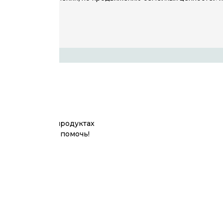
больше о наших продуктах
ы всегда готовы помочь!
и лофт)