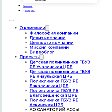
Почта:
Отзывы
Контакты
hemera.med@mail.ru
Часы работы:
О компании
С 9.00 до 18.00
Философия компании
Девиз компании
Также информацию можно
Ценности компании
получить в:
Миссия компании
Видеоблог
Проекты
Детская поликлиника ГБУЗ
РБ Учалинская ЦРБ
Детская поликлиника ГБУЗ
РБ Янаульская ЦРБ
Поликлиника ГБУЗ РБ
Бакалинская ЦРБ
Поликлиника ГБУЗ РБ
Благовещенская ЦРБ
Поликлиника ГБУЗ РБ
Аскинская ЦРБ
АО САНАТОРИЙ АССЫ