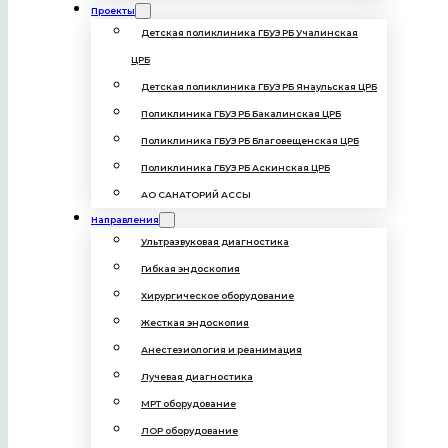
Проекты
Детская поликлиника ГБУЗ РБ Учалинская
ЦРБ
Детская поликлиника ГБУЗ РБ Янаульская ЦРБ
Поликлиника ГБУЗ РБ Бакалинская ЦРБ
Поликлиника ГБУЗ РБ Благовещенская ЦРБ
Поликлиника ГБУЗ РБ Аскинская ЦРБ
АО САНАТОРИЙ АССЫ
16.04.2025
Направления
Рождественская сказка для Ильназа
Ультразвуковая диагностика
Читать
Гибкая эндоскопия
Хирургическое оборудование
Жесткая эндоскопия
Анестезиология и реанимация
Лучевая диагностика
МРТ оборудование
ЛОР оборудование