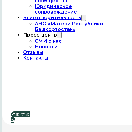
сообщества
Юридическое
сопровождение
Благотворительность
АНО «Матери Республики
Башкортостан»
Пресс-центр
СМИ о нас
Новости
Отзывы
Контакты
22.12.2024
Мячи для юных акбердинских спортсменов
Читать
+7 917 474-50-
24