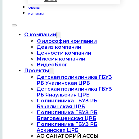
Отзывы
Контакты
О компании
Философия компании
Девиз компании
Ценности компании
27.12.2024
Миссия компании
«Елка добра» с АНО «Матери Республики
Видеоблог
Башкортостан»
Проекты
Читать
Детская поликлиника ГБУЗ
РБ Учалинская ЦРБ
Детская поликлиника ГБУЗ
РБ Янаульская ЦРБ
Поликлиника ГБУЗ РБ
Бакалинская ЦРБ
Поликлиника ГБУЗ РБ
Благовещенская ЦРБ
Поликлиника ГБУЗ РБ
Аскинская ЦРБ
АО САНАТОРИЙ АССЫ