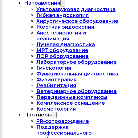
Направления
Ультразвуковая диагностика
Гибкая эндоскопия
Хирургическое оборудование
Жесткая эндоскопия
Анестезиология и
реанимация
Лучевая диагностика
МРТ оборудование
27.12.2024
ЛОР оборудование
«Елка желаний» в Иглинском районе
Лабораторное оборудование
Читать
Гинекология
Функциональная диагностика
25.12.2024
Физиотерапия
Новогодний утренник в Акбердинском доме
Реабилитация
культуры
Ветеринарное оборудование
Читать
Передвижные комплексы
Комплексное оснащение
Косметология
Партнёры
PR-сопровождение
Поддержка
профессионального