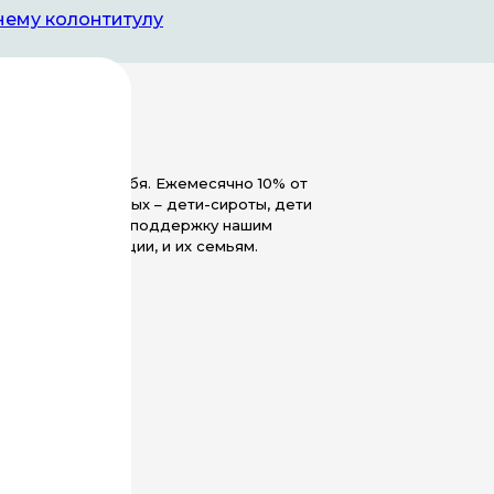
нему колонтитулу
ть мир вокруг себя. Ежемесячно 10% от
 наших подопечных – дети-сироты, дети
кже мы оказываем поддержку нашим
военной операции, и их семьям.