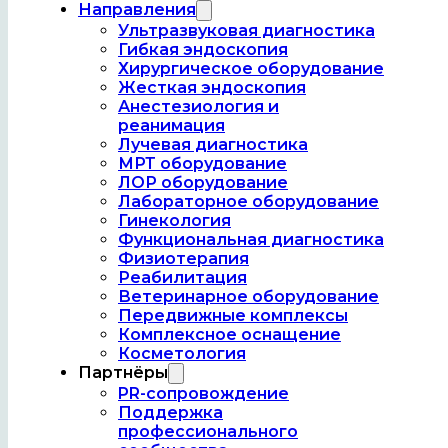
Направления
Ультразвуковая диагностика
Гибкая эндоскопия
ООО «Гемера» — ва
Хирургическое оборудование
Жесткая эндоскопия
Анестезиология и
реанимация
Лучевая диагностика
МРТ оборудование
ЛОР оборудование
Лабораторное оборудование
Гинекология
Функциональная диагностика
Физиотерапия
Реабилитация
Ветеринарное оборудование
О компании
Передвижные комплексы
Комплексное оснащение
Философия компании
Косметология
Партнёры
Девиз компании
PR-сопровождение
Поддержка
Ценности компании
профессионального
Миссия компании