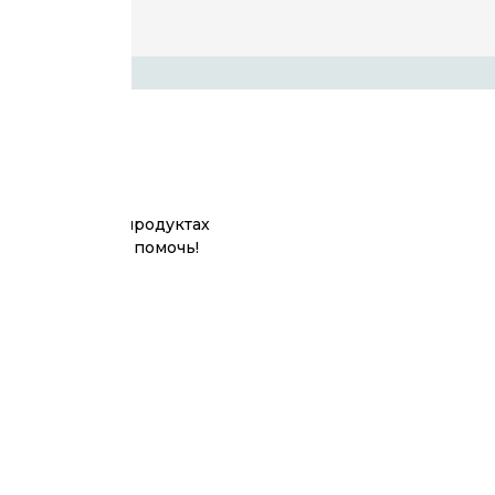
больше о наших продуктах
ы всегда готовы помочь!
и лофт)