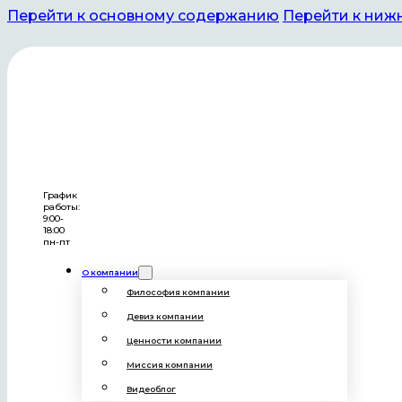
Перейти к основному содержанию
Перейти к ниж
Отзывы
График
работы:
9:00-
18:00
пн-пт
О компании
Философия компании
20.01.2025
Девиз компании
Мнение эксперта. Врач Ирина Диденко,
Ценности компании
Волгоград
Миссия компании
Видеоблог