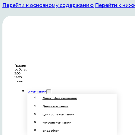
Перейти к основному содержанию
Перейти к ниж
Видеоблог
График
работы:
9:00-
18:00
пн-пт
О компании
Философия компании
Девиз компании
Ценности компании
Миссия компании
Видеоблог