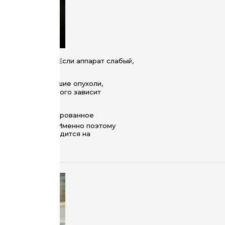
а оборудования. Если аппарат слабый,
организме.
иксируют небольшие опухоли,
ия. А ведь от этого зависит
фы дают детализированное
ие отклонения. Именно поэтому
следование проводится на