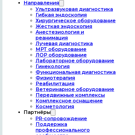
Направления
Ультразвуковая диагностика
Гибкая эндоскопия
Хирургическое оборудование
Жесткая эндоскопия
Анестезиология и
реанимация
Лучевая диагностика
МРТ оборудование
ЛОР оборудование
Лабораторное оборудование
Гинекология
Функциональная диагностика
Физиотерапия
Реабилитация
Ветеринарное оборудование
Передвижные комплексы
Ошибка № 3 ⤵️
Комплексное оснащение
Косметология
3. Неумение работать с пациентами и выстраивать
Партнёры
Медицина – это не только наука, но и искусство об
PR-сопровождение
пациентами, создавать доверительную атмосферу 
Поддержка
это ключ к успеху.
профессионального