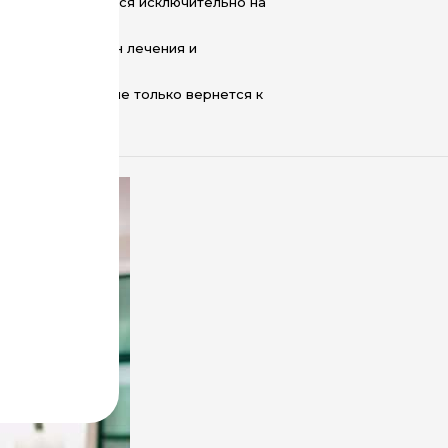
и сосредотачиваются исключительно на
ние пациента.
м диагноз и план лечения и
шей клиники. Он не только вернется к
омым.