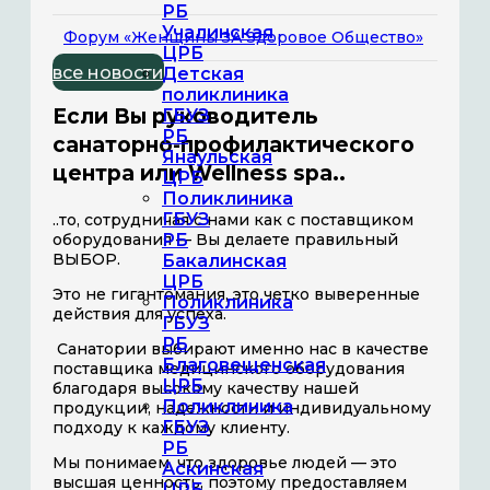
РБ
Учалинская
Форум «Женщины ЗА Здоровое Общество»
ЦРБ
все новости
Детская
поликлиника
Если Вы руководитель
ГБУЗ
РБ
санаторно-профилактического
Янаульская
центра или Wellness spa..
ЦРБ
Поликлиника
ГБУЗ
..то, сотрудничая с нами как с поставщиком
оборудования — Вы делаете правильный
РБ
ВЫБОР.
Бакалинская
ЦРБ
Это не гигантомания, это четко выверенные
Поликлиника
действия для успеха.
ГБУЗ
РБ
Санатории выбирают именно нас в качестве
Благовещенская
поставщика медицинского оборудования
ЦРБ
благодаря высокому качеству нашей
Поликлиника
продукции, надежности и индивидуальному
ГБУЗ
подходу к каждому клиенту.
РБ
Мы понимаем, что здоровье людей — это
Аскинская
высшая ценность, поэтому предоставляем
ЦРБ