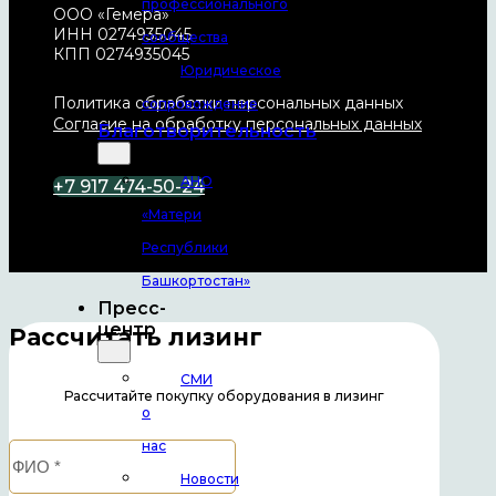
профессионального
ООО «Гемера»
ИНН 0274935045
сообщества
КПП 0274935045
Юридическое
Политика обработки персональных данных
сопровождение
Согласие на обработку персональных данных
Благотворительность
АНО
+7 917 474-50-24
«Матери
Республики
Башкортостан»
Пресс-
центр
Рассчитать лизинг
СМИ
Рассчитайте покупку оборудования в лизинг
о
нас
Новости