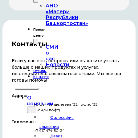
АНО
«Матери
Республики
Башкортостан»
Пресс-
центр
Контакты
СМИ
о
нас
Если у вас есть вопросы или вы хотите узнать
Новости
больше о наших продуктах и услугах,
Отзывы
не стесняйтесь связываться с нами. Мы всегда
Контакты
готовы помочь!
Адрес:
О
компании
г.Уфа, Менделеева 132 , офис 135
(Конди лофт)
Философия
Телефоны:
компании
+7 917 474-50-24
Девиз