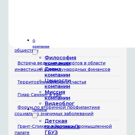
вопросам проекта «Здравконтроль»
Компания «Гемера» выступила официальным
партнёром форума
Бизнес-завтрак «Вклад женщин в развитие
О
технологий и инноваций для здорового
компании
общества»
Философия
Встреча ведущих экспертов в области
компании
Девиз
инвестиций и международных финансов
компании
Ценности
Территория женского счастья
компании
Миссия
Пиар Саммит в Уфе
компании
Видеоблог
Форум по вторичной профилактике
Проекты
социально значимых заболеваний
Детская
Грант-Спикер в Торгово-Промышленной
поликлиника
ГБУЗ
палате