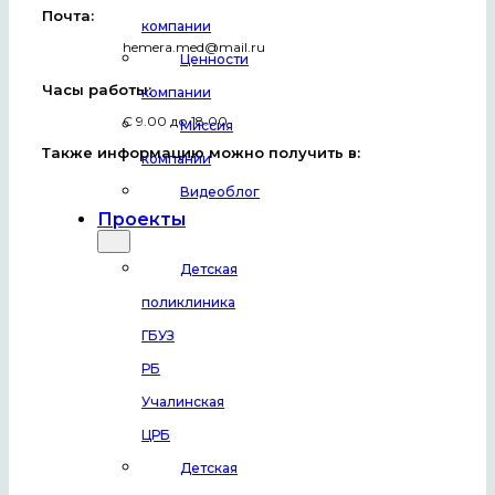
Почта:
компании
hemera.med@mail.ru
Ценности
Часы работы:
компании
С 9.00 до 18.00
Миссия
Также информацию можно получить в:
компании
Видеоблог
Проекты
Детская
поликлиника
ГБУЗ
РБ
Учалинская
ЦРБ
Детская