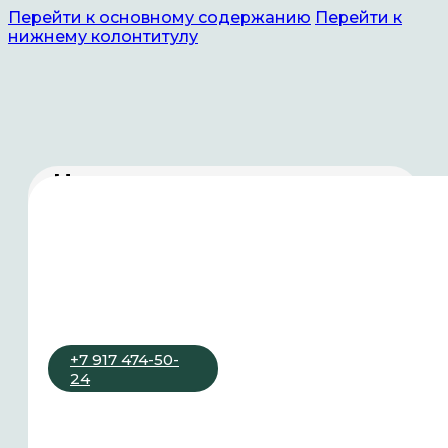
Перейти к основному содержанию
Перейти к
нижнему колонтитулу
Новости
и мероприятия
Другие новости
Компания «Гемера» с гордостью вошла в
число участников Петербургского
+7 917 474-50-
международного экономического форума
24
2025
Заседание временной рабочей группы
Общественной палаты Башкортостана по