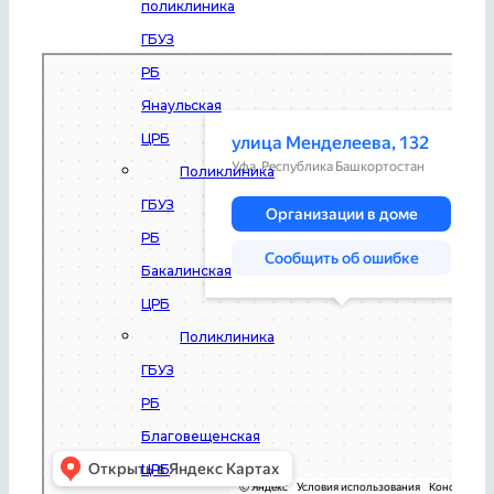
поликлиника
ГБУЗ
Уфа
РБ
Улица Менделеева, 132 — Яндекс Карты
Янаульская
ЦРБ
Поликлиника
ГБУЗ
РБ
Бакалинская
ЦРБ
Поликлиника
ГБУЗ
РБ
Благовещенская
ЦРБ