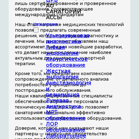
лишь сертифицированное и проверенное
АО
оборудование, соответствующее
САНАТОРИЙ
международным стандартам
АССЫ
Наш опыт на рынке медицинских технологий
Направления
позволяет предлагать современные
Ультразвуковая
решения, которые улучшают диагностику и
лечение. Мы постоянно обновляем наш
диагностика
ассортимент, внедряя новейшие разработки,
Гибкая
что делает наше предложение наиболее
эндоскопия
актуальным для санаторно-курортной
Хирургическое
терапии.
оборудование
Жесткая
Кроме того, мы предлагаем комплексное
эндоскопия
сопровождение: от детального анализа
Анестезиология
потребностей учреждения до
и
постпродажного обслуживания.
реанимация
Наши квалифицированные специалисты
Лучевая
обеспечивают обучение персонала и
диагностика
техническую поддержку, что позволяет
МРТ
санаториям максимально эффективно
оборудование
использовать приобретенное оборудование.
ЛОР
Доверие, которое нам оказывают наши
оборудование
партнеры — наилучшее свидетельство
Лабораторное