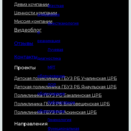
Девиз компании
Жесткая
Ценности компании
эндоскопия
Миссия компании
Анестезиология
Видеоблог
и
реанимация
Отзывы
Лучевая
Контакты
диагностика
Проекты
МРТ
оборудование
Детская поликлиника ГБУЗ РБ Учалинская ЦРБ
ЛОР
Детская поликлиника ГБУЗ РБ Янаульская ЦРБ
оборудование
Поликлиника ГБУЗ РБ Бакалинская ЦРБ
Лабораторное
Поликлиника ГБУЗ РБ Благовещенская ЦРБ
оборудование
Поликлиника ГБУЗ РБ Аскинская ЦРБ
Гинекология
Направления
Функциональная