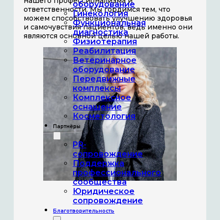
нашего профессионализма и
оборудование
ответственности. Мы гордимся тем, что
Гинекология
можем способствовать улучшению здоровья
Функциональная
и самочувствия пациентов, ведь именно они
диагностика
являются основной целью нашей работы.
Физиотерапия
Реабилитация
Ветеринарное
оборудование
Передвижные
комплексы
Комплексное
оснащение
Косметология
Партнёры
PR-
сопровождение
Поддержка
профессионального
сообщества
Юридическое
сопровождение
Благотворительность