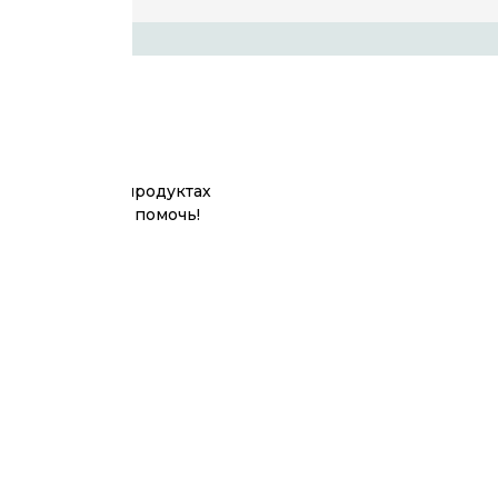
больше о наших продуктах
ы всегда готовы помочь!
и лофт)