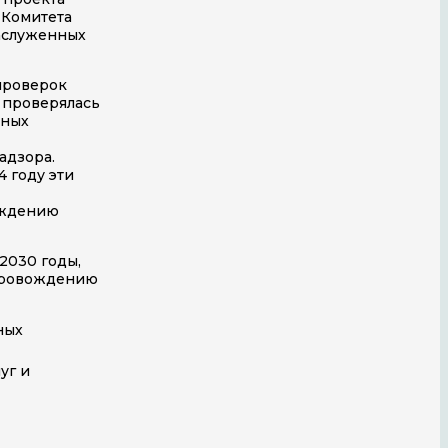
 Комитета
аслуженных
 проверок
 проверялась
нных
адзора.
 году эти
ождению
2030 годы,
опровождению
ных
уг и