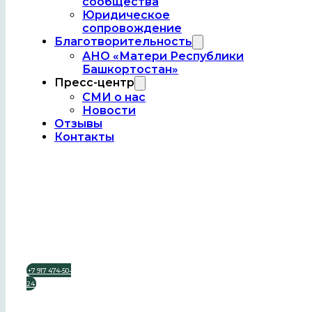
сообщества
Часы работы:
Юридическое
сопровождение
С 9.00 до 18.00
Благотворительность
АНО «Матери Республики
Также информацию можно
Башкортостан»
получить в:
Пресс-центр
СМИ о нас
Новости
Отзывы
Контакты
+7 917 474-50-
24