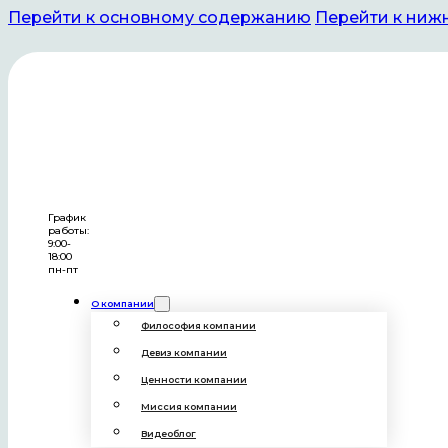
Перейти к основному содержанию
Перейти к ниж
Новости
и мероприятия
Другие новости
Компания «Гемера» с гордостью вошла в число
График
работы:
участников Петербургского международного
9:00-
экономического форума 2025
18:00
пн-пт
Заседание временной рабочей группы
О компании
Общественной палаты Башкортостана по
Философия компании
вопросам проекта «Здравконтроль»
Девиз компании
Компания «Гемера» выступила официальным
Ценности компании
партнёром форума
Миссия компании
Бизнес-завтрак «Вклад женщин в развитие
Видеоблог