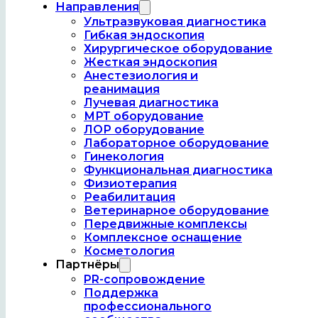
Направления
Ультразвуковая диагностика
Гибкая эндоскопия
Хирургическое оборудование
Жесткая эндоскопия
Контакты
Анестезиология и
реанимация
Лучевая диагностика
МРТ оборудование
Если у вас есть вопросы или вы хотите узнать 
ЛОР оборудование
и услугах, не стесняйтесь связываться с нами. М
Лабораторное оборудование
Гинекология
Функциональная диагностика
Адрес:
Физиотерапия
г.Уфа, Менделеева 132 , офис 135 (Конд
Реабилитация
Ветеринарное оборудование
Передвижные комплексы
Телефоны:
Комплексное оснащение
+7 917 474-50-24
Косметология
Партнёры
Почта:
PR-сопровождение
Поддержка
hemera.med@mail.ru
профессионального