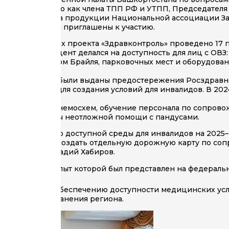
 Ольги Грицаенко как члена ТПП РФ и УТПП, Председателя
ации и качества продукции Национальной ассоциации З
оссия», мы были приглашены к участию.
024 год. В рамках проекта «Здравконтроль» проведено 17
 Основной акцент делался на доступность для лиц с ОВЗ:
личек со шрифтом Брайля, парковочных мест и оборудова
ниях, которым были выданы предостережения Росздравн
нсированием для создания условий для инвалидов. В 2024
е тактильных мнемосхем, обучение персонала по сопров
узлы и кабинеты неотложной помощи с пандусами.
рта по созданию доступной среды для инвалидов на 2025–
ло предложено создать отдельную дорожную карту по с
а республики Радий Хабиров.
бочей группой, опыт которой был представлен на федераль
ей работы по обеспечению доступности медицинских усл
ере здравоохранения региона.