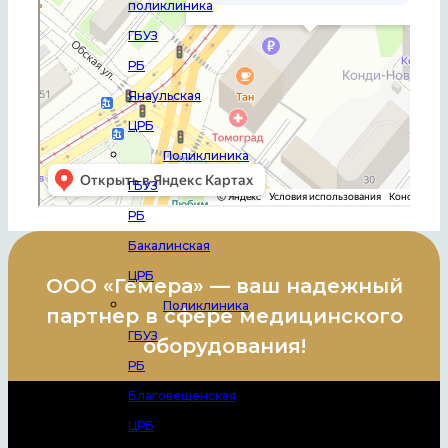
поликлиника
ГБУЗ
РБ
Янаульская
ЦРБ
Поликлиника
ГБУЗ
РБ
Бакалинская
ЦРБ
ООО «Гемера» — ваш надежный
Поликлиника
партнер в сфере медицинского
ГБУЗ
оборудования!
РБ
Благовещенская
ЦРБ