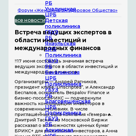
РБ
Учалинская
Форум «Женщины ЗА Здоровое Общество»
ЦРБ
все новости
Детская
поликлиника
Встреча ведущих экспертов в
ГБУЗ
РБ
области инвестиций и
Янаульская
международных финансов
ЦРБ
Поликлиника
ГБУЗ
‼️17 июня состоялась значимая встреча
ведущих экспертов в области инвестиций и
РБ
международных финансов.
Бакалинская
ЦРБ
Организаторы — Андрей Ратников,
Поликлиника
президент клуба “Unscripted”, и Александр
ГБУЗ
Беспалов, основатель Bespalov Finance и
РБ
бизнес-посол БРИКС — подчеркнули
Благовещенская
важность консолидации инвесторов в
ЦРБ
современных условиях. В числе
Поликлиника
приглашённых была компания «Гемера»🔥.
ГБУЗ
Дмитрий Таскин из Московской Биржи
РБ
рассказал о возможностях ценных бумаг
Аскинская
БРИКС+ для российских инвесторов, а Анна
ЦРБ