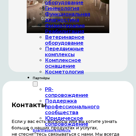
оборудование
Гинекология
Функциональная
диагностика
Физиотерапия
Реабилитация
Ветеринарное
оборудование
Передвижные
комплексы
Комплексное
оснащение
Косметология
Партнёры
PR-
сопровождение
Поддержка
Контакты
профессионального
сообщества
Юридическое
Если у вас есть вопросы или вы хотите узнать
сопровождение
больше о наших продуктах и услугах,
Благотворительность
не стесняйтесь связываться с нами. Мы всегда