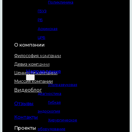
Поликлиника
ГБУЗ
РБ
Аскинская
ЦРБ
О компании
АО
САНАТОРИЙ
Философия компании
Девиз компании
АССЫ
Направления
Ценности компании
Миссия компании
Ультразвуковая
Видеоблог
диагностика
Гибкая
Отзывы
эндоскопия
Контакты
Хирургическое
Проекты
оборудование