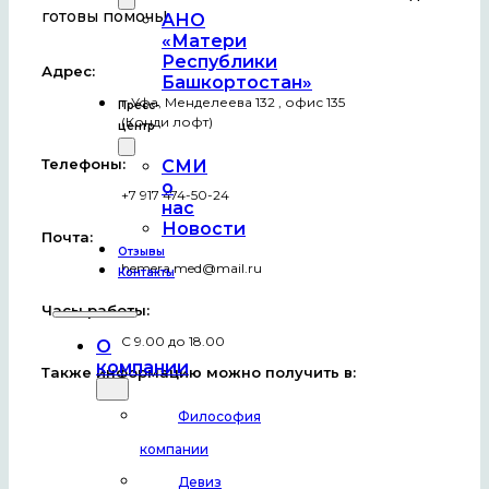
готовы помочь!
АНО
«Матери
Республики
Адрес:
Башкортостан»
г.Уфа, Менделеева 132 , офис 135
Пресс-
(Конди лофт)
центр
Телефоны:
СМИ
о
+7 917 474-50-24
нас
Новости
Почта:
Отзывы
hemera.med@mail.ru
Контакты
Часы работы:
С 9.00 до 18.00
О
компании
Также информацию можно получить в:
Философия
компании
Девиз