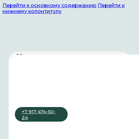
Перейти к основному содержанию
Перейти к
нижнему колонтитулу
Новости
и мероприятия
Другие новости
Компания «Гемера» с гордостью вошла в
число участников Петербургского
+7 917 474-50-
международного экономического форума
24
2025
Заседание временной рабочей группы
Общественной палаты Башкортостана по