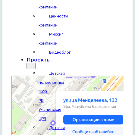
компании
Ценности
компании
Миссия
компании
Видеоблог
Проекты
Детская
Уфа
Улица Менделеева, 132 — Яндекс Карты
поликлиника
ГБУЗ
РБ
Учалинская
ЦРБ
Детская