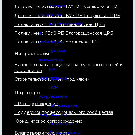
Жесткая
Детская поликлиника ГБУЗ РБ Учалинская ЦРБ
эндоскопия
Детская поликлиника ГБУЗ РБ Янаульская ЦРБ
Анестезиология
Поликлиника ГБУЗ РБ Бакалинская ЦРБ
Поликлиника ГБУЗ РБ Благовещенская ЦРБ
и
Поликлиника ГБУЗ РБ Аскинская ЦРБ
реанимация
Лучевая
Направления
диагностика
Национальная ассоциация заслуженных врачей и
МРТ
наставников
оборудование
Строительство клиник «под ключ»
ЛОР
Партнёры
оборудование
PR-сопровождение
Лабораторное
Поддержка профессионального сообщества
оборудование
Юридическое сопровождение
Гинекология
Функциональная
Благотворительность