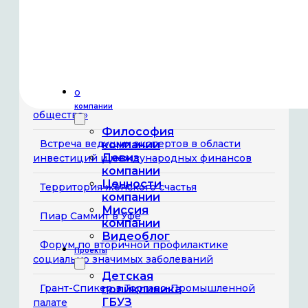
вопросам проекта «Здравконтроль»
Компания «Гемера» выступила официальным
партнёром форума
Бизнес-завтрак «Вклад женщин в развитие
О
технологий и инноваций для здорового
компании
общества»
Философия
Встреча ведущих экспертов в области
компании
Девиз
инвестиций и международных финансов
компании
Ценности
Территория женского счастья
компании
Миссия
Пиар Саммит в Уфе
компании
Видеоблог
Форум по вторичной профилактике
Проекты
социально значимых заболеваний
Детская
Грант-Спикер в Торгово-Промышленной
поликлиника
ГБУЗ
палате