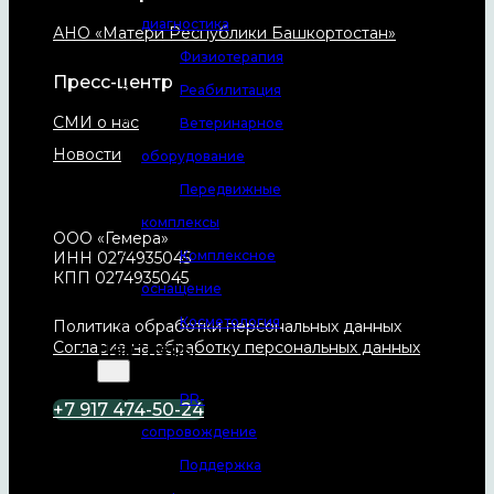
диагностика
АНО «Матери Республики Башкортостан»
Физиотерапия
Пресс-центр
Реабилитация
СМИ о нас
Ветеринарное
Новости
оборудование
Передвижные
комплексы
ООО «Гемера»
Комплексное
ИНН 0274935045
КПП 0274935045
оснащение
Косметология
Политика обработки персональных данных
Согласие на обработку персональных данных
Партнёры
PR-
+7 917 474-50-24
сопровождение
Поддержка