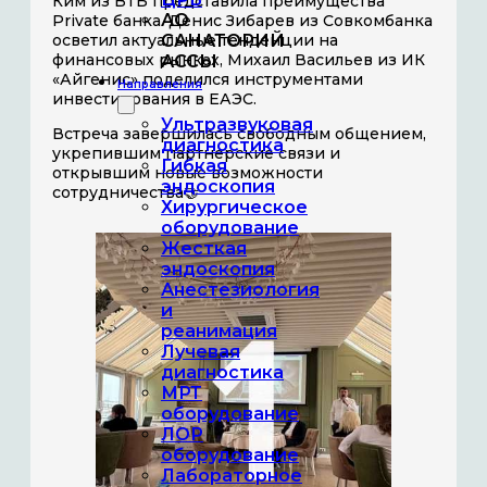
Ким из ВТБ представила преимущества
АО
Private банка. Денис Зибарев из Совкомбанка
осветил актуальные тенденции на
САНАТОРИЙ
финансовых рынках, Михаил Васильев из ИК
АССЫ
«Айгенис» поделился инструментами
Направления
инвестирования в ЕАЭС.
Ультразвуковая
Встреча завершилась свободным общением,
диагностика
укрепившим партнерские связи и
Гибкая
открывшим новые возможности
эндоскопия
сотрудничества🤝
Хирургическое
оборудование
Жесткая
эндоскопия
Анестезиология
и
реанимация
Лучевая
диагностика
МРТ
оборудование
ЛОР
оборудование
Лабораторное