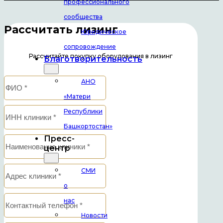
профессионального
сообщества
Рассчитать лизинг
Юридическое
сопровождение
Рассчитайте покупку оборудования в лизинг
Благотворительность
АНО
«Матери
Республики
Башкортостан»
Пресс-
центр
СМИ
о
нас
Новости