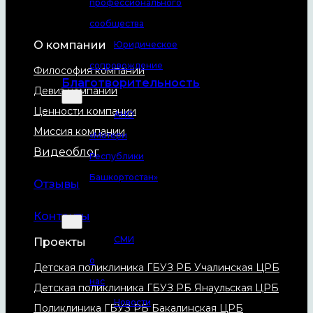
профессионального
сообщества
О компании
Юридическое
сопровождение
Философия компании
Благотворительность
Девиз компании
Ценности компании
АНО
Миссия компании
«Матери
Видеоблог
Республики
Башкортостан»
Отзывы
Пресс-
центр
Контакты
СМИ
Проекты
о
Детская поликлиника ГБУЗ РБ Учалинская ЦРБ
нас
Детская поликлиника ГБУЗ РБ Янаульская ЦРБ
Новости
Поликлиника ГБУЗ РБ Бакалинская ЦРБ