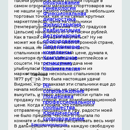
тысячи рублей! В моем родном городе в
оборудование
самом огромном магазине спорттоваров мы
Гинекология
не нашли ни одного спальника! В небольших
Функциональная
торговых точках, как и на самых крупных
диагностика
маркетплейсах, цена на спальники
Физиотерапия
(температурного режима -10-20 градусов
Реабилитация
Цельсия) начиналась от 5-6 тысячи рублей.
Ветеринарное
Как в такой ситуации закупаться? Ну не
оборудование
может же быть, что в такой огромной стране,
Передвижные
как наша, не найдется пять-шесть
комплексы
спальников но адекватной цене, думала я,
Комплексное
мониторя сутками сайты маркетплейсов и
оснащение
соцсети. На третьи сутки удача мне
улыбнулась! Я поймала на одном из
Косметология
маркетплейсов несколько спальников по
Партнёры
1877 рублей. Это была настоящая удача!
Видимо, кто-то заказал эти спальники еще до
PR-
начала мобилизации, не смог вовремя
сопровождение
выкупить, и товар автоматически «упал» на
Поддержка
продажу по старой, еще домобилизационной
профессионального
цене. Когда я поняла, что спальники
сообщества
отправлены продавцом в Уфу, радости моей
Юридическое
не было предела. Честно! Я прыгала по
сопровождение
комнате и была готова расцеловать весь мир!
Благотворительность
В дальнейшем привычка каждую свободную