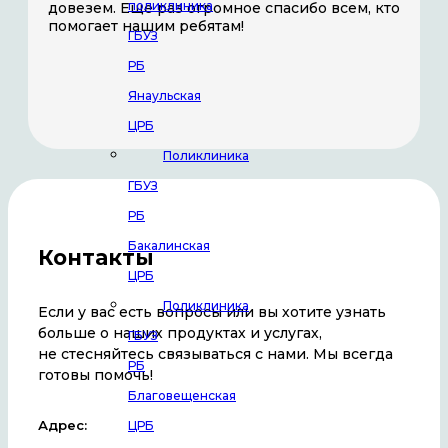
поликлиника
довезем. Еще раз огромное спасибо всем, кто
помогает нашим ребятам!
ГБУЗ
РБ
Янаульская
ЦРБ
Поликлиника
ГБУЗ
РБ
Бакалинская
Контакты
ЦРБ
Поликлиника
Если у вас есть вопросы или вы хотите узнать
больше о наших продуктах и услугах,
ГБУЗ
не стесняйтесь связываться с нами. Мы всегда
РБ
готовы помочь!
Благовещенская
Адрес:
ЦРБ