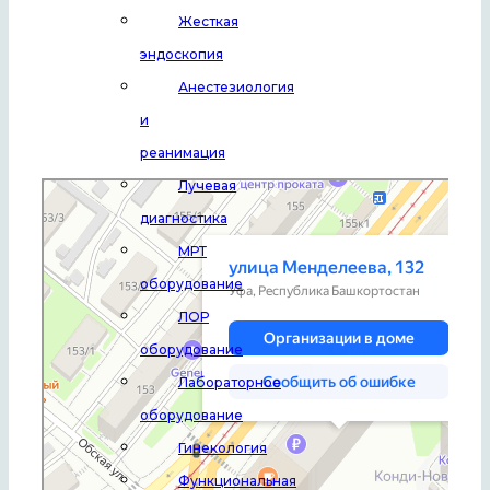
Жесткая
эндоскопия
Анестезиология
и
реанимация
Лучевая
Уфа
Улица Менделеева, 132 — Яндекс Карты
диагностика
МРТ
оборудование
ЛОР
оборудование
Лабораторное
оборудование
Гинекология
Функциональная