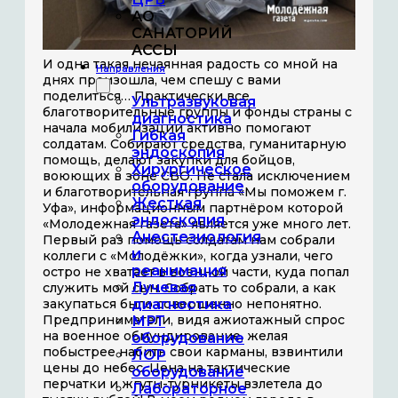
АО
САНАТОРИЙ
АССЫ
И одна такая нечаянная радость со мной на
Направления
днях произошла, чем спешу с вами
поделиться… Практически все
Ультразвуковая
благотворительные группы и фонды страны с
диагностика
начала мобилизации активно помогают
Гибкая
солдатам. Собирают средства, гуманитарную
эндоскопия
помощь, делают закупки для бойцов,
Хирургическое
воюющих в зоне СВО. Не стала исключением
оборудование
и благотворительная группа «Мы поможем г.
Жесткая
Уфа», информационным партнёром которой
эндоскопия
«Молодежная газета» является уже много лет.
Анестезиология
Первый раз помощь солдатам нам собрали
и
коллеги с «Молодёжки», когда узнали, чего
реанимация
остро не хватает в военной части, куда попал
Лучевая
служить мой сын. Собрать то собрали, а как
закупаться было совершенно непонятно.
диагностика
Предприниматели, видя ажиотажный спрос
МРТ
на военное обмундирование, желая
оборудование
побыстрее набить свои карманы, взвинтили
ЛОР
цены до небес. Цена на тактические
оборудование
перчатки и жгуты-турникеты взлетела до
Лабораторное