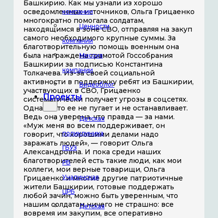
Башкирию. Как мы узнали из хорошо
осведомленных источников, Ольга Грицаенко
компании
многократно помогала солдатам,
Ценности
находящимся в зоне СВО, отправляя на закуп
самого необходимого крупные суммы. За
компании
благотворительную помощь военным она
была награждена грамотой Госсобрания
Миссия
Башкирии за подписью Константина
компании
Толкачева. Из-за своей социальной
активности в поддержку ребят из Башкирии,
Видеоблог
участвующих в СВО, Грицаенко
Проекты
систематически получает угрозы в соцсетях.
Однако это ее не пугает и не останавливает.
Ведь она уверена, что правда — за нами.
Детская
«Муж меня во всем поддерживает, он
поликлиника
говорит, что хорошими делами надо
заражать людей», — говорит Ольга
ГБУЗ
Александровна. И пока среди наших
благотворителей есть такие люди, как мои
РБ
коллеги, мои верные товарищи, Ольга
Учалинская
Грицаенко и многие другие патриотичные
жители Башкирии, готовые поддержать
ЦРБ
любой зачин, можно быть уверенным, что
нашим солдатам ничего не страшно: все
Детская
вовремя им закупим, все оперативно