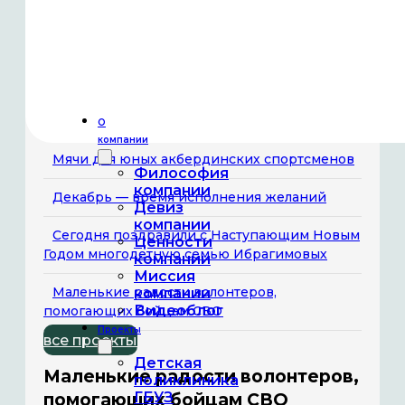
Новогодний утренник в Акбердинском
доме культуры
Компания «Гемера» взяла под шефство
Центр содействия семейному воспитанию
«Росток»
О
компании
Мячи для юных акбердинских спортсменов
Философия
компании
Декабрь — время исполнения желаний
Девиз
компании
Сегодня поздравили с Наступающим Новым
Ценности
Годом многодетную семью Ибрагимовых
компании
Миссия
Маленькие радости волонтеров,
компании
Видеоблог
помогающих бойцам СВО
Проекты
все проекты
Детская
Маленькие радости волонтеров,
поликлиника
ГБУЗ
помогающих бойцам СВО