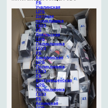
РБ
Учалинская
ЦРБ
Детская
поликлиника
ГБУЗ
РБ
Янаульская
ЦРБ
Поликлиника
ГБУЗ
РБ
Бакалинская
ЦРБ
Поликлиника
ГБУЗ
РБ
Благовещенская
ЦРБ
Поликлиника
ГБУЗ
РБ
Аскинская
ЦРБ