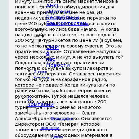
минуту мониторить сайты маркетплейсов в
АНО
поисках недорогого обмундирования для
«Матери
военных пригодилась мне не раз. Из
Республики
недавних удач — тактические перчатки по
Башкортостан»
цене 240 рублей. Правда, удалось словить
всего 19 штук, но лиха беда начало… А когда
Пресс-
на днях поймала на интернет-распродаже
центр
200 жгутов-турникетов по цене 77 (!) рублей,
то не могла поверить своему счастью! Это же
СМИ
практически даром! Отрезвление наступило
о
через несколько минут. А на что выкупать то?
нас
Солдатская копилка уже практически
Новости
полностью обнулена выкупом лекарств и
Отзывы
тактических перчаток. Оставалось надеяться
Контакты
только на чудо и на сарафанное радио,
которое не подвело! Когда кинула клич по
рабочим чатам, сработала теория «шести
рукопожатий». Тут же нашелся человек,
О
готовый выкупить все заказанные 200
компании
турникетов прямо сейчас! Имя этого
замечательного человека — Ольга
Александровна Грицаенко. Она является
Философия
директором ООО «Гемера», которое
компании
занимается поставками медицинского
оборудования и расходных материалов в
Девиз