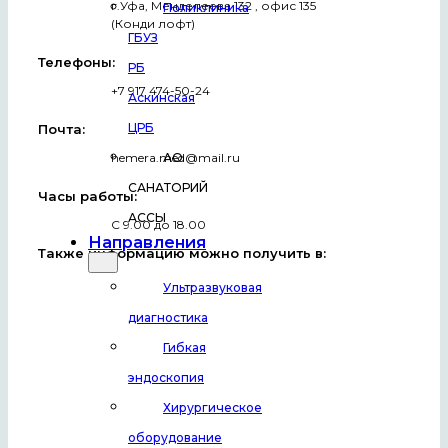
г.Уфа, Менделеева 132 , офис 135
Поликлиника
(Конди лофт)
ГБУЗ
Телефоны:
РБ
+7 917 474-50-24
Аскинская
ЦРБ
Почта:
hemera.med@mail.ru
АО
САНАТОРИЙ
Часы работы:
АССЫ
С 9.00 до 18.00
Направления
Также информацию можно получить в:
Ультразвуковая
диагностика
Гибкая
эндоскопия
Хирургическое
оборудование