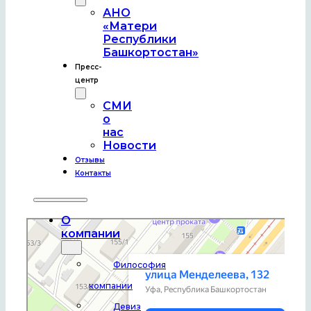
АНО
«Матери
Республики
Башкортостан»
Пресс-
центр
СМИ
о
нас
Новости
Отзывы
Контакты
О
Уфа
компании
Улица Менделеева, 132 — Яндекс Карты
Философия
компании
Девиз