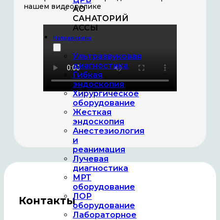
нашем видеоролике
АО
САНАТОРИЙ
АССЫ
Направления
Ультразвуковая
диагностика
Гибкая
эндоскопия
Хирургическое
оборудование
Жесткая
эндоскопия
Анестезиология
и
реанимация
Лучевая
диагностика
МРТ
оборудование
ЛОР
Контакты
оборудование
Лабораторное