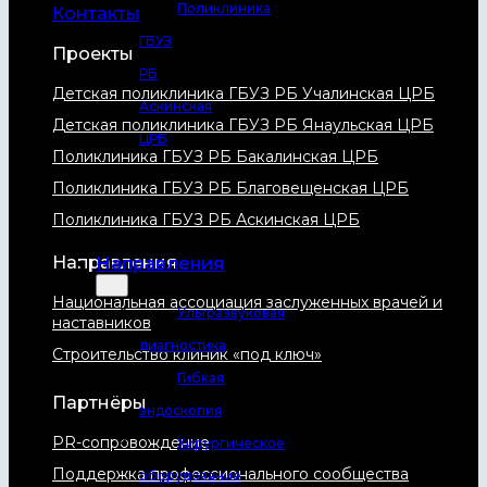
Поликлиника
Контакты
ГБУЗ
Проекты
РБ
Детская поликлиника ГБУЗ РБ Учалинская ЦРБ
Аскинская
Детская поликлиника ГБУЗ РБ Янаульская ЦРБ
ЦРБ
Поликлиника ГБУЗ РБ Бакалинская ЦРБ
АО
Поликлиника ГБУЗ РБ Благовещенская ЦРБ
САНАТОРИЙ
Поликлиника ГБУЗ РБ Аскинская ЦРБ
АССЫ
Направления
Направления
Национальная ассоциация заслуженных врачей и
Ультразвуковая
наставников
диагностика
Строительство клиник «под ключ»
Гибкая
Партнёры
эндоскопия
PR-сопровождение
Хирургическое
Поддержка профессионального сообщества
оборудование