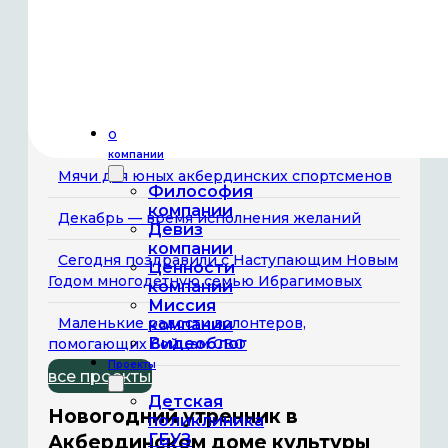
Новогодний утренник в Акбердинском
доме культуры
Компания «Гемера» взяла под шефство
Центр содействия семейному воспитанию
«Росток»
О
компании
Мячи для юных акбердинских спортсменов
Философия
компании
Декабрь — время исполнения желаний
Девиз
компании
Сегодня поздравили с Наступающим Новым
Ценности
Годом многодетную семью Ибрагимовых
компании
Миссия
Маленькие радости волонтеров,
компании
Видеоблог
помогающих бойцам СВО
Проекты
все проекты
Детская
Новогодний утренник в
поликлиника
ГБУЗ
Акбердинском доме культуры