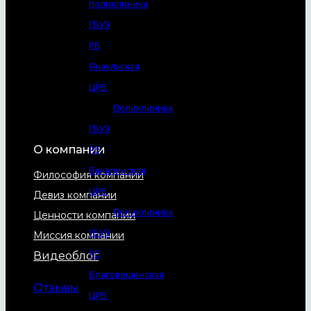
поликлиника
ГБУЗ
РБ
Янаульская
ЦРБ
Поликлиника
ГБУЗ
О компании
РБ
Бакалинская
Философия компании
ЦРБ
Девиз компании
Поликлиника
Ценности компании
ГБУЗ
Миссия компании
РБ
Видеоблог
Благовещенская
Отзывы
ЦРБ