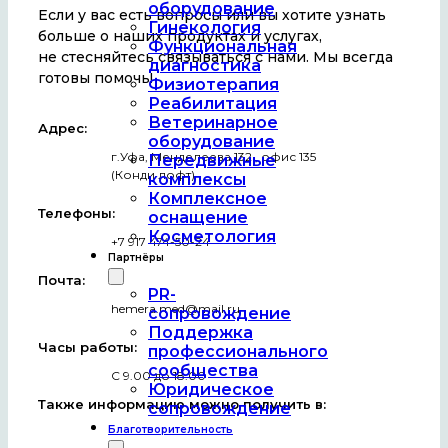
оборудование
Если у вас есть вопросы или вы хотите узнать
Гинекология
больше о наших продуктах и услугах,
Функциональная
не стесняйтесь связываться с нами. Мы всегда
диагностика
готовы помочь!
Физиотерапия
Реабилитация
Ветеринарное
Адрес:
оборудование
г.Уфа, Менделеева 132 , офис 135
Передвижные
(Конди лофт)
комплексы
Комплексное
Телефоны:
оснащение
Косметология
+7 917 474-50-24
Партнёры
Почта:
PR-
hemera.med@mail.ru
сопровождение
Поддержка
Часы работы:
профессионального
сообщества
С 9.00 до 18.00
Юридическое
Также информацию можно получить в:
сопровождение
Благотворительность