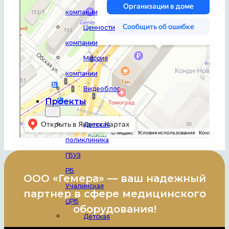
компании
Ценности
компании
Миссия
компании
Видеоблог
Проекты
Детская
поликлиника
ГБУЗ
РБ
ООО «Гемера» — ваш надежный
Учалинская
партнер в сфере медицинского
ЦРБ
оборудования!
Детская