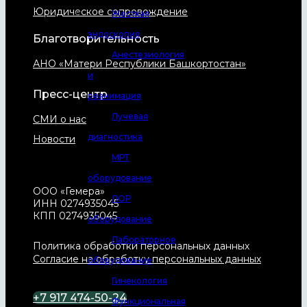
Юридическое сопровождение
Жесткая
эндоскопия
Благотворительность
Анестезиология
АНО «Матери Республики Башкортостан»
и
Пресс-центр
реанимация
Лучевая
СМИ о нас
диагностика
Новости
МРТ
оборудование
ООО «Гемера»
ЛОР
ИНН 0274935045
КПП 0274935045
оборудование
Лабораторное
Политика обработки персональных данных
Согласие на обработку персональных данных
оборудование
Гинекология
+7 917 474-50-24
Функциональная