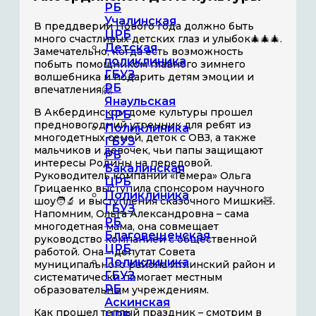
РБ
Учалинская
В преддверии Нового года должно быть
ЦРБ
много счастливых детских глаз и улыбок🎄🎄🎄.
Детская
Замечательно, когда есть возможность
поликлиника
побыть помощником главного зимнего
ГБУЗ
волшебника и подарить детям эмоции и
РБ
впечатления🤗.
Янаульская
В Акбердинском доме культуры прошел
ЦРБ
предновогодний утренник для ребят из
Поликлиника
многодетных семей, деток с ОВЗ, а также
ГБУЗ
мальчиков и девочек, чьи папы защищают
РБ
интересы Родины на передовой.
Бакалинская
Руководитель компании «Гемера» Ольга
ЦРБ
Грицаенко выступила спонсором научного
Поликлиника
шоу🧑‍🔬 и выступления сказочного Мишки🧸.
ГБУЗ
Напомним, Ольга Александровна – сама
РБ
многодетная мама, она совмещает
Благовещенская
руководство компанией с общественной
ЦРБ
работой. Она – депутат Совета
Поликлиника
муниципального района Иглинский район и
ГБУЗ
систематически помогает местным
РБ
образовательным учреждениям.
Аскинская
Как прошел теплый праздник – смотрим в
ЦРБ